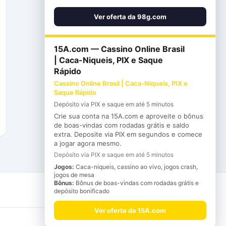
Ver oferta da 98g.com
15A.com — Cassino Online Brasil
| Caca-Niqueis, PIX e Saque
Rápido
Cassino Online Brasil | Caca-Niqueis, PIX e
Saque Rápido
Depósito via PIX e saque em até 5 minutos
Crie sua conta na 15A.com e aproveite o bônus
de boas-vindas com rodadas grátis e saldo
extra. Deposite via PIX em segundos e comece
a jogar agora mesmo.
Depósito via PIX e saque em até 5 minutos
Jogos:
Caca-niqueis, cassino ao vivo, jogos crash,
jogos de mesa
Bônus:
Bônus de boas-vindas com rodadas grátis e
depósito bonificado
Ver oferta da 15A.com