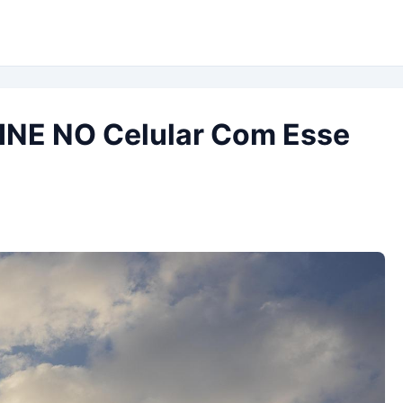
INE NO Celular Com Esse