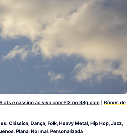
Slots e cassino ao vivo com PIX no 98g.com
|
Bônus de
es: Clássica, Dança, Folk, Heavy Metal, Hip Hop, Jazz,
quenos, Plana, Normal, Personalizada