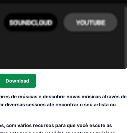
Download
hares de músicas e descobrir novas músicas através de
r diversas sessões até encontrar o seu artista ou
s, com vários recursos para que você escute as