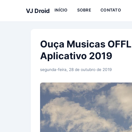
VJ Droid
INÍCIO
SOBRE
CONTATO
Ouça Musicas OFFL
Aplicativo 2019
segunda-feira, 28 de outubro de 2019