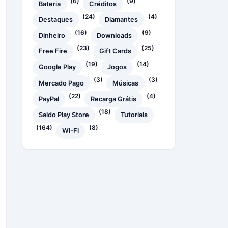
(6)
(9)
Bateria
Créditos
(24)
(4)
Destaques
Diamantes
(16)
(9)
Dinheiro
Downloads
(23)
(25)
Free Fire
Gift Cards
(19)
(14)
Google Play
Jogos
(3)
(3)
Mercado Pago
Músicas
(22)
(4)
PayPal
Recarga Grátis
(18)
Saldo Play Store
Tutoriais
(164)
(8)
Wi-Fi