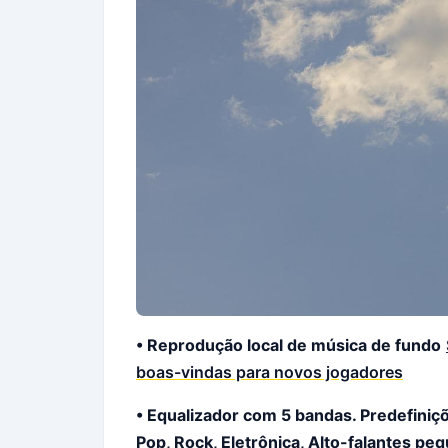
• Reprodução local de música de fundo
boas-vindas para novos jogadores
• Equalizador com 5 bandas. Predefiniçõ
Pop, Rock, Eletrônica, Alto-falantes pe